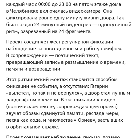
каждый час с 00:00 до 23:00 на пятом этаже дома
в Челябинске включалась видеокамера. Она
фиксировала ровно одну минуту жизни двора. Так
был создан 24-минутный видеосрез — односуточный
ритм, разрезанный на 24 фрагмента.
Проект соединяет жест регулярной фиксации,
наблюдение за повседневным и работу с мифом.
В сопровождении — поэтический текст,
превращающий запись в размышление о времени,
памяти и возвращении.
Этот ритмический монтаж становится способом
фиксации не события, а отсутствия: Гагарин
«вылетел, но так и не вернулся», а двор стал лунным
ландшафтом времени. В экспликации к видео
(поэтическом тексте, сопровождающем проект)
звучат образы сдвинутой памяти, распада меры,
песка как кода, и множества «Юриев», застывших
в орбитальной стражe.
Проект совмещает наблюдение, письмо, поэзию